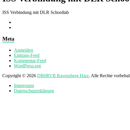
ISS Verbindung mit DLR Schoollab
Meta
Anmelden
Eintrags-Feed
Kommentar-Feed
WordPress.org
Copyright © 2026
DB0RVB Ravensberg Harz
. Alle Rechte vorbeha
Impressum
Datenschutzerklärung