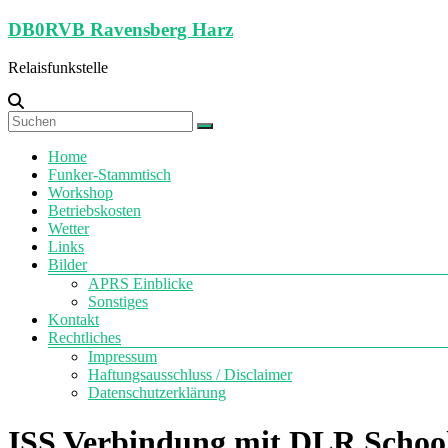
Zum
DB0RVB Ravensberg Harz
Inhalt
springen
Relaisfunkstelle
Menü
Home
Funker-Stammtisch
Workshop
Betriebskosten
Wetter
Links
Bilder
APRS Einblicke
Sonstiges
Kontakt
Rechtliches
Impressum
Haftungsausschluss / Disclaimer
Datenschutzerklärung
ISS Verbindung mit DLR Schoo