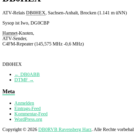
ATV-Relais
DB0HEX
, Sachsen-Anhalt, Brocken (1.141 m üNN)
Sysop ist Iwo, DG0CBP
Hamnet
-Knoten,
ATV-Sender,
C4FM-Repeater (145,575 MHz -0,6 MHz)
DB0HEX
←
DB0ABB
DTMF
→
Meta
Anmelden
Eintrags-Feed
Kommentar-Feed
WordPress.org
Copyright © 2026
DB0RVB Ravensberg Harz
. Alle Rechte vorbeha