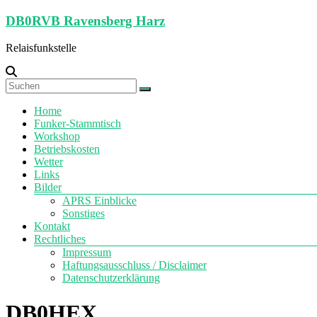
Zum
DB0RVB Ravensberg Harz
Inhalt
springen
Relaisfunkstelle
Menü
Home
Funker-Stammtisch
Workshop
Betriebskosten
Wetter
Links
Bilder
APRS Einblicke
Sonstiges
Kontakt
Rechtliches
Impressum
Haftungsausschluss / Disclaimer
Datenschutzerklärung
DB0HEX