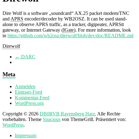
Dire Wolf is a software „soundcard“ AX.25 packet modem/TNC
and
APRS
encoder/decoder by WB2OSZ. It can be used stand-
alone to observe APRS traffic, as a tracker, digipeater, APRStt
gateway, or Internet Gateway (
IGate
). For more information, look
in
https://github.com/wb2osz/direwolf/blob/dev/doc/README.md
Direwolf
←
DARC
Meta
Anmelden
Eintrags-Feed
Kommentar-Feed
WordPress.org
Copyright © 2026
DB0RVB Ravensberg Harz
. Alle Rechte
vorbehalten. Theme
Spacious
von ThemeGrill. Präsentiert von:
WordPress
.
Impressum