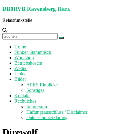
Zum
DB0RVB Ravensberg Harz
Inhalt
springen
Relaisfunkstelle
Menü
Home
Funker-Stammtisch
Workshop
Betriebskosten
Wetter
Links
Bilder
APRS Einblicke
Sonstiges
Kontakt
Rechtliches
Impressum
Haftungsausschluss / Disclaimer
Datenschutzerklärung
Direwolf