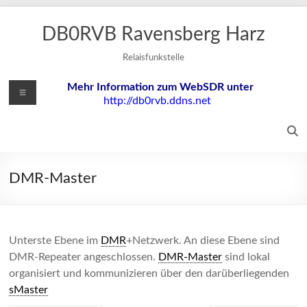
Zum
Inhalt
DB0RVB Ravensberg Harz
springen
Relaisfunkstelle
Menü
Mehr Information zum WebSDR unter
http://db0rvb.ddns.net
DMR-Master
Unterste Ebene im
DMR
+Netzwerk. An diese Ebene sind
DMR-Repeater angeschlossen.
DMR-Master
sind lokal
organisiert und kommunizieren über den darüberliegenden
sMaster