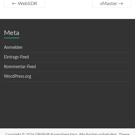
←
WebSDR
sMaster
→
Meta
Anmelden
Eintrags-Feed
Kommentar-Feed
WordPress.org
Copyright © 2026
DB0RVB Ravensberg Harz
. Alle Rechte vorbehalten. Theme