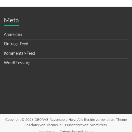
Meta
Anmelden
Eintrags-Feed
Kommentar-Feed
WordPress.org
Copyright © 2026
DB0RVB Ravensberg Harz
. Alle Rechte vorbehalten. Theme
Spacious
von ThemeGrill. Präsentiert von:
WordPress
.
Impressum
Datenschutzerklärung