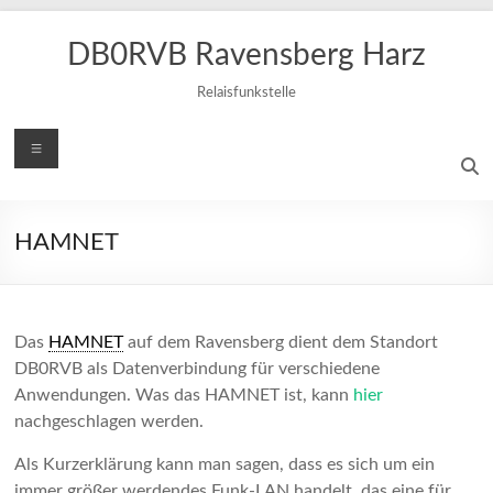
Zum
Inhalt
DB0RVB Ravensberg Harz
springen
Relaisfunkstelle
Menü
HAMNET
Das
HAMNET
auf dem Ravensberg dient dem Standort
DB0RVB als Datenverbindung für verschiedene
Anwendungen. Was das HAMNET ist, kann
hier
nachgeschlagen werden.
Als Kurzerklärung kann man sagen, dass es sich um ein
immer größer werdendes Funk-LAN handelt, das eine für