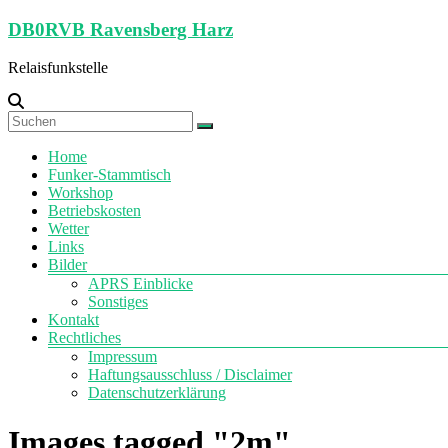
Zum
DB0RVB Ravensberg Harz
Inhalt
springen
Relaisfunkstelle
Menü
Home
Funker-Stammtisch
Workshop
Betriebskosten
Wetter
Links
Bilder
APRS Einblicke
Sonstiges
Kontakt
Rechtliches
Impressum
Haftungsausschluss / Disclaimer
Datenschutzerklärung
Images tagged "2m"