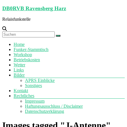
Zum
DB0RVB Ravensberg Harz
Inhalt
springen
Relaisfunkstelle
Menü
Home
Funker-Stammtisch
Workshop
Betriebskosten
Wetter
Links
Bilder
APRS Einblicke
Sonstiges
Kontakt
Rechtliches
Impressum
Haftungsausschluss / Disclaimer
Datenschutzerklärung
Images tagged "J-Antenne"