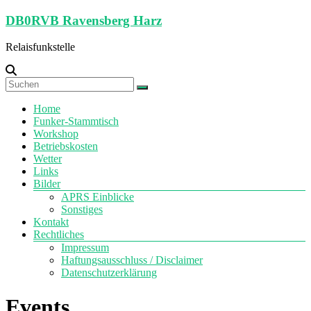
Zum
DB0RVB Ravensberg Harz
Inhalt
springen
Relaisfunkstelle
Menü
Home
Funker-Stammtisch
Workshop
Betriebskosten
Wetter
Links
Bilder
APRS Einblicke
Sonstiges
Kontakt
Rechtliches
Impressum
Haftungsausschluss / Disclaimer
Datenschutzerklärung
Events