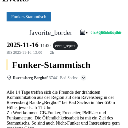
Funker-Stammtisch
favorite_border
Google Calendar
Outlook Live
Outlook 365
iCal Export
2025-11-16
11:00
event_repeat
BIS
2025-11-16, 13:00
2h
Funker-Stammtisch
Ravensberg Berghof
37441 Bad Sachsa
Alle 14 Tage treffen sich die Freunde der drahtlosen
Kommunikation aus der Region auf dem Ravensberg in der
Ravensberg Baude „Berghof“ bei Bad Sachsa in über 650m
Höhe, jeweils ab 11 Uhr.
Zu Wort kommen CB-Funker, Freenetter, PMR-ler und
Funkamateure. Die Öffentlichkeitsarbeit ist mit ein Ziel des
Stammtischs. So sind auch Nicht-Funker und Interessierte gern