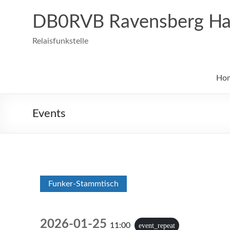
Zum
Inhalt
DB0RVB Ravensberg Ha
springen
Relaisfunkstelle
Ho
Events
Funker-Stammtisch
2026-01-25
11:00
event_repeat