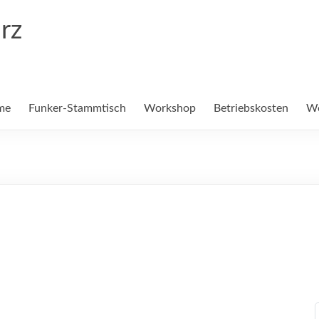
rz
me
Funker-Stammtisch
Workshop
Betriebskosten
We