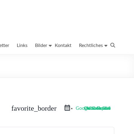
tter
Links
Bilder
Kontakt
Rechtliches
favorite_border
Google Calendar
Outlook Live
Outlook 365
iCal Export