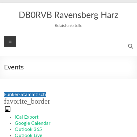
Zum
Inhalt
DB0RVB Ravensberg Harz
springen
Relaisfunkstelle
Menü
Events
Funker-Stammtisch
favorite_border
iCal Export
Google Calendar
Outlook 365
Outlook Live