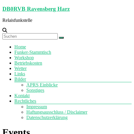
Zum
DB0RVB Ravensberg Harz
Inhalt
springen
Relaisfunkstelle
Menü
Home
Funker-Stammtisch
Workshop
Betriebskosten
Wetter
Links
Bilder
APRS Einblicke
Sonstiges
Kontakt
Rechtliches
Impressum
Haftungsausschluss / Disclaimer
Datenschutzerklärung
Events