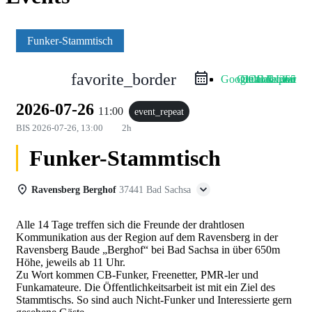
Funker-Stammtisch
favorite_border
Google Calendar
Outlook Live
Outlook 365
iCal Export
2026-07-26
11:00
event_repeat
BIS
2026-07-26, 13:00
2h
Funker-Stammtisch
Ravensberg Berghof
37441 Bad Sachsa
Alle 14 Tage treffen sich die Freunde der drahtlosen
Kommunikation aus der Region auf dem Ravensberg in der
Ravensberg Baude „Berghof“ bei Bad Sachsa in über 650m
Höhe, jeweils ab 11 Uhr.
Zu Wort kommen CB-Funker, Freenetter, PMR-ler und
Funkamateure. Die Öffentlichkeitsarbeit ist mit ein Ziel des
Stammtischs. So sind auch Nicht-Funker und Interessierte gern