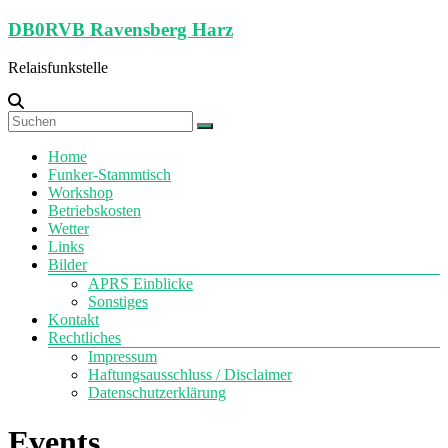
Zum
DB0RVB Ravensberg Harz
Inhalt
springen
Relaisfunkstelle
Menü
Home
Funker-Stammtisch
Workshop
Betriebskosten
Wetter
Links
Bilder
APRS Einblicke
Sonstiges
Kontakt
Rechtliches
Impressum
Haftungsausschluss / Disclaimer
Datenschutzerklärung
Events