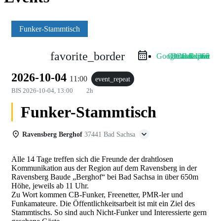
Funker-Stammtisch
favorite_border
Google Calendar
Outlook Live
Outlook 365
iCal Export
2026-10-04
11:00
event_repeat
BIS
2026-10-04, 13:00
2h
Funker-Stammtisch
Ravensberg Berghof
37441 Bad Sachsa
Alle 14 Tage treffen sich die Freunde der drahtlosen
Kommunikation aus der Region auf dem Ravensberg in der
Ravensberg Baude „Berghof“ bei Bad Sachsa in über 650m
Höhe, jeweils ab 11 Uhr.
Zu Wort kommen CB-Funker, Freenetter, PMR-ler und
Funkamateure. Die Öffentlichkeitsarbeit ist mit ein Ziel des
Stammtischs. So sind auch Nicht-Funker und Interessierte gern