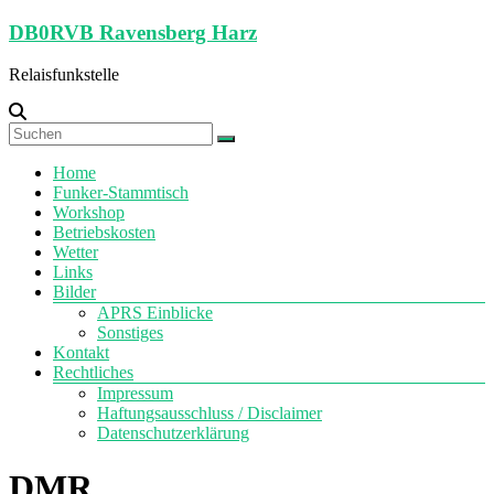
Zum
DB0RVB Ravensberg Harz
Inhalt
springen
Relaisfunkstelle
Menü
Home
Funker-Stammtisch
Workshop
Betriebskosten
Wetter
Links
Bilder
APRS Einblicke
Sonstiges
Kontakt
Rechtliches
Impressum
Haftungsausschluss / Disclaimer
Datenschutzerklärung
DMR