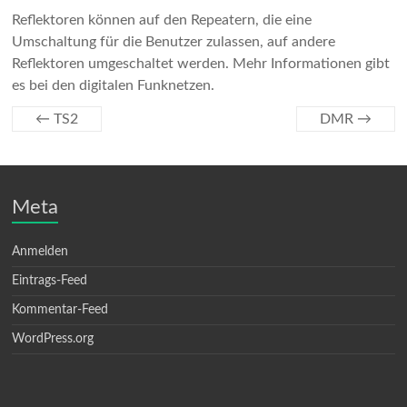
Reflektoren können auf den Repeatern, die eine
Umschaltung für die Benutzer zulassen, auf andere
Reflektoren umgeschaltet werden. Mehr Informationen gibt
es bei den digitalen Funknetzen.
←
TS2
DMR
→
Meta
Anmelden
Eintrags-Feed
Kommentar-Feed
WordPress.org