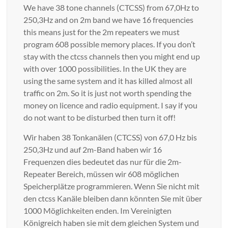
We have 38 tone channels (CTCSS) from 67,0Hz to
250,3Hz and on 2m band we have 16 frequencies
this means just for the 2m repeaters we must
program 608 possible memory places. If you don’t
stay with the ctcss channels then you might end up
with over 1000 possibilities. In the UK they are
using the same system and it has killed almost all
traffic on 2m. So it is just not worth spending the
money on licence and radio equipment. I say if you
do not want to be disturbed then turn it off!
Wir haben 38 Tonkanälen (CTCSS) von 67,0 Hz bis
250,3Hz und auf 2m-Band haben wir 16
Frequenzen dies bedeutet das nur für die 2m-
Repeater Bereich, müssen wir 608 möglichen
Speicherplätze programmieren. Wenn Sie nicht mit
den ctcss Kanäle bleiben dann könnten Sie mit über
1000 Möglichkeiten enden. Im Vereinigten
Königreich haben sie mit dem gleichen System und