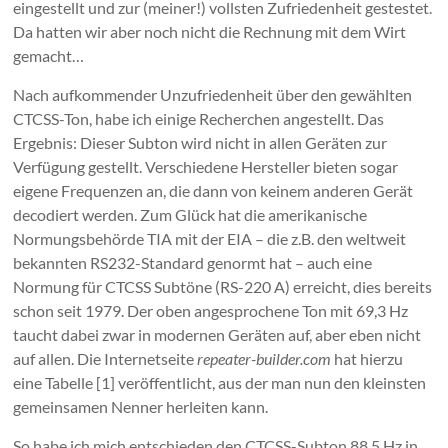
eingestellt und zur (meiner!) vollsten Zufriedenheit gestestet.
Da hatten wir aber noch nicht die Rechnung mit dem Wirt
gemacht…
Nach aufkommender Unzufriedenheit über den gewählten
CTCSS-Ton, habe ich einige Recherchen angestellt. Das
Ergebnis: Dieser Subton wird nicht in allen Geräten zur
Verfügung gestellt. Verschiedene Hersteller bieten sogar
eigene Frequenzen an, die dann von keinem anderen Gerät
decodiert werden. Zum Glück hat die amerikanische
Normungsbehörde TIA mit der EIA – die z.B. den weltweit
bekannten RS232-Standard genormt hat – auch eine
Normung für CTCSS Subtöne (RS-220 A) erreicht, dies bereits
schon seit 1979. Der oben angesprochene Ton mit 69,3 Hz
taucht dabei zwar in modernen Geräten auf, aber eben nicht
auf allen. Die Internetseite
repeater-builder.com
hat hierzu
eine Tabelle [1] veröffentlicht, aus der man nun den kleinsten
gemeinsamen Nenner herleiten kann.
So habe ich mich entschieden den CTCSS-Subton 88,5 Hz in