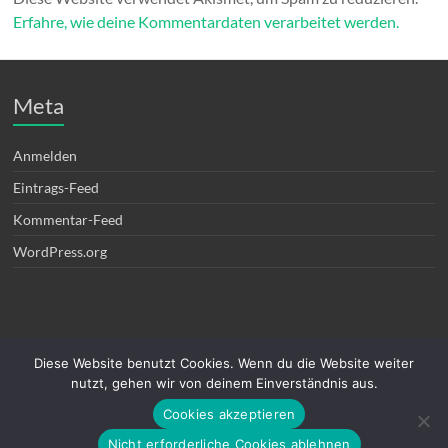
Erfahre, wie deine Kommentardaten verarbeitet werden.
Meta
Anmelden
Eintrags-Feed
Kommentar-Feed
WordPress.org
Diese Website benutzt Cookies. Wenn du die Website weiter
nutzt, gehen wir von deinem Einverständnis aus.
Cookies akzeptieren
Copyright © 2026
DB0RVB Ravensberg Harz
. Alle Rechte vorbehalten. Theme
Nicht erforderliche Cookies ablehnen