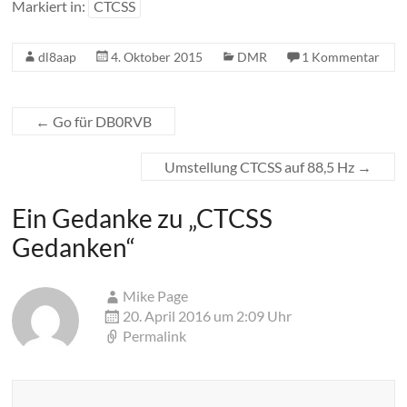
Markiert in:
CTCSS
dl8aap
4. Oktober 2015
DMR
1 Kommentar
←
Go für DB0RVB
Umstellung CTCSS auf 88,5 Hz
→
Ein Gedanke zu „
CTCSS
Gedanken
“
Mike Page
20. April 2016 um 2:09 Uhr
Permalink