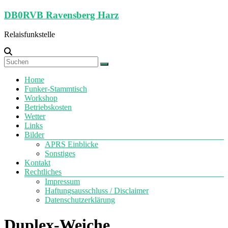
Zum
DB0RVB Ravensberg Harz
Inhalt
springen
Relaisfunkstelle
Menü
Home
Funker-Stammtisch
Workshop
Betriebskosten
Wetter
Links
Bilder
APRS Einblicke
Sonstiges
Kontakt
Rechtliches
Impressum
Haftungsausschluss / Disclaimer
Datenschutzerklärung
Duplex-Weiche