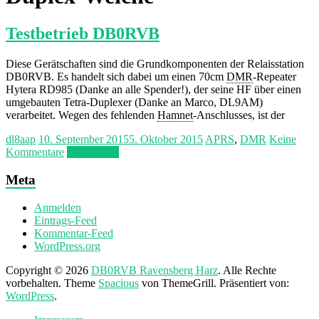
Testbetrieb DB0RVB
Diese Gerätschaften sind die Grundkomponenten der Relaisstation
DB0RVB. Es handelt sich dabei um einen 70cm
DMR
-Repeater
Hytera RD985 (Danke an alle Spender!), der seine HF über einen
umgebauten Tetra-Duplexer (Danke an Marco, DL9AM)
verarbeitet. Wegen des fehlenden
Hamnet
-Anschlusses, ist der
dl8aap
10. September 2015
5. Oktober 2015
APRS
,
DMR
Keine
Kommentare
Weiterlesen
Meta
Anmelden
Eintrags-Feed
Kommentar-Feed
WordPress.org
Copyright © 2026
DB0RVB Ravensberg Harz
. Alle Rechte
vorbehalten. Theme
Spacious
von ThemeGrill. Präsentiert von:
WordPress
.