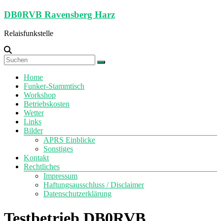
Zum
DB0RVB Ravensberg Harz
Inhalt
springen
Relaisfunkstelle
Menü
Home
Funker-Stammtisch
Workshop
Betriebskosten
Wetter
Links
Bilder
APRS Einblicke
Sonstiges
Kontakt
Rechtliches
Impressum
Haftungsausschluss / Disclaimer
Datenschutzerklärung
Testbetrieb DB0RVB