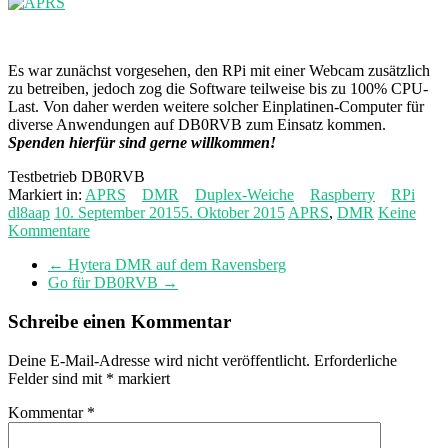
Es war zunächst vorgesehen, den RPi mit einer Webcam zusätzlich
zu betreiben, jedoch zog die Software teilweise bis zu 100% CPU-
Last. Von daher werden weitere solcher Einplatinen-Computer für
diverse Anwendungen auf DB0RVB zum Einsatz kommen.
Spenden hierfür sind gerne willkommen!
Testbetrieb DB0RVB
Markiert in:
APRS
DMR
Duplex-Weiche
Raspberry
RPi
dl8aap
10. September 2015
5. Oktober 2015
APRS
,
DMR
Keine
Kommentare
←
Hytera DMR auf dem Ravensberg
Go für DB0RVB
→
Schreibe einen Kommentar
Deine E-Mail-Adresse wird nicht veröffentlicht.
Erforderliche
Felder sind mit
*
markiert
Kommentar
*