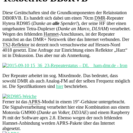
Diese Gerätschaften sind die Grundkomponenten der Relaisstation
DB0RVB. Es handelt sich dabei um einen 70cm
DMR
-Repeater
Hytera RD985 (
Danke an
alle
Spender!
), der seine HF über einen
umgebauten Tetra-Duplexer (
Danke an Marco, DL9AM
) verarbeitet.
Wegen des fehlenden
Hamnet
-Anschlusses, ist der Repeater
zunächst an das DMR+ Netzwerk über das Internet verbunden. Der
TS2
-
Reflektor
ist derzeit noch versuchsweise auf Hessen-Nord
4018 gesetzt. Eine Anfrage zur Einrichtung eines Reflektor „Harz“
ist in Diskussion. Das aber nur als Anmerkung.
Der Repeater arbeitet im sog. Mixedmode. Das bedeutet, dass
sowohl DMR als auch Analog-FM auf der selben Frequenz möglich
ist. Die Spezifikationen sind
hier
beschrieben.
Ferner ist das
APRS
-Modul in einem 19″-Gehäuse untergebracht.
Die Signalverarbeitung verarbeitet hier eine Kombination aus einem
Motorola GM900 (
Danke an Volker, DD3AE
) und einem Raspberry
Pi mit der Software aprx 2.8. Ebenso wegen der noch fehlenden
Hamnet-Anbindung werden APRS-Pakete über das Internet
abgesetzt.