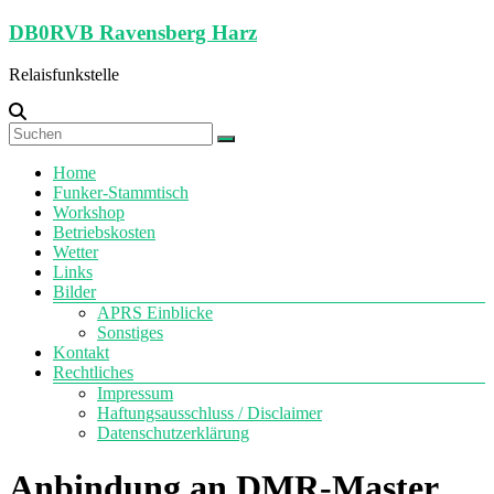
Zum
DB0RVB Ravensberg Harz
Inhalt
springen
Relaisfunkstelle
Menü
Home
Funker-Stammtisch
Workshop
Betriebskosten
Wetter
Links
Bilder
APRS Einblicke
Sonstiges
Kontakt
Rechtliches
Impressum
Haftungsausschluss / Disclaimer
Datenschutzerklärung
Anbindung an DMR-Master