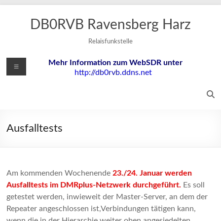
Zum
Inhalt
DB0RVB Ravensberg Harz
springen
Relaisfunkstelle
Menü
Mehr Information zum WebSDR unter
http://db0rvb.ddns.net
Ausfalltests
Am kommenden Wochenende
23./24. Januar werden
Ausfalltests im DMRplus-Netzwerk durchgeführt.
Es soll
getestet werden, inwieweit der Master-Server, an dem der
Repeater angeschlossen ist,Verbindungen tätigen kann,
wenn die in der Hierarchie weiter oben angesiedelten