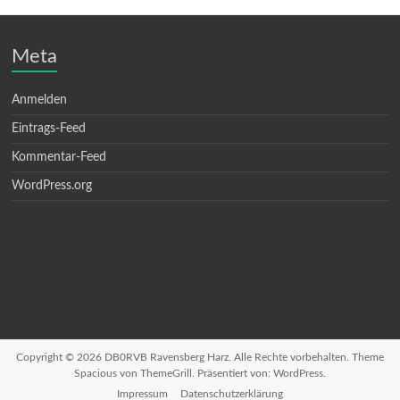
Meta
Anmelden
Eintrags-Feed
Kommentar-Feed
WordPress.org
Copyright © 2026
DB0RVB Ravensberg Harz
. Alle Rechte vorbehalten. Theme
Spacious
von ThemeGrill. Präsentiert von:
WordPress
.
Impressum
Datenschutzerklärung