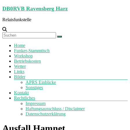
Zum
DB0RVB Ravensberg Harz
Inhalt
springen
Relaisfunkstelle
Menü
Home
Funker-Stammtisch
Workshop
Betriebskosten
Wetter
Links
Bilder
APRS Einblicke
Sonstiges
Kontakt
Rechtliches
Impressum
Haftungsausschluss / Disclaimer
Datenschutzerklärung
Ausfall Hamnet