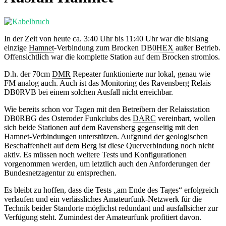
In der Zeit von heute ca. 3:40 Uhr bis 11:40 Uhr war die bislang
einzige
Hamnet
-Verbindung zum Brocken
DB0HEX
außer Betrieb.
Offensichtlich war die komplette Station auf dem Brocken stromlos.
D.h. der 70cm
DMR
Repeater funktionierte nur lokal, genau wie
FM analog auch. Auch ist das Monitoring des Ravensberg Relais
DB0RVB bei einem solchen Ausfall nicht erreichbar.
Wie bereits schon vor Tagen mit den Betreibern der Relaisstation
DB0RBG des Osteroder Funkclubs des
DARC
vereinbart, wollen
sich beide Stationen auf dem Ravensberg gegenseitig mit den
Hamnet-Verbindungen unterstützen. Aufgrund der geologischen
Beschaffenheit auf dem Berg ist diese Querverbindung noch nicht
aktiv. Es müssen noch weitere Tests und Konfigurationen
vorgenommen werden, um letztlich auch den Anforderungen der
Bundesnetzagentur zu entsprechen.
Es bleibt zu hoffen, dass die Tests „am Ende des Tages“ erfolgreich
verlaufen und ein verlässliches Amateurfunk-Netzwerk für die
Technik beider Standorte möglichst redundant und ausfallsicher zur
Verfügung steht. Zumindest der Amateurfunk profitiert davon.