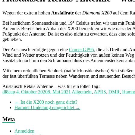
Wegen der extrem hohen
Ausfallrate
der
Diamond X200
auf dem Rav
Bei herrlichem Sonnenschein und 19° Celsius trafen wir uns mit Fu
Antenne. Bereits beim Abbau der X200 bemerkten wir wie nass der A
Fußpunkt der Antenne. Da ist es also nicht zu erwarten, dass eine so
geblieben.
Der Austausch erfolgte gegen eine
Comet GP95
, die als Dreiband-A
Wind und Wetter trotzen und der Feuchtigkeit von außen keinen Weg 
zusätzlich noch um den Schraubanschluss des Antennensteckers anbrac
Mit einem ordentlichen Schluck (natürlich ostdeutschen) Sekt stieß
der fast überfüllten Terrasse neben Wanderern und staunenden Besu
Austausch Relais-Antenne – was für ein toller Tag!
dl8aap
4. Oktober 2020
8. Mai 2021
Allgemein
,
APRS
,
DMR
,
Hamne
←
Ist die X200 noch ganz dicht?
Hamnet Umleitung eingerichtet
→
Meta
Anmelden