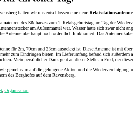
ensberg hatten wir uns entschlossen eine neue
Relaisstationsantenne
nkamateuren des Südharzes zum 1. Relaisgeburtstag am Tag der Wieder
ntennenstecker am Außenmantel war. Wasser hatte sich zwar nicht ang
lche Antenne überhaupt noch ordentlich funktioniert. Das Antennenkabe
ntenne für 2m, 70cm und 23cm ausgelegt ist. Diese Antenne ist mit übe
mehr zum Eindringen bieten. Im Lieferumfang befand sich außerdem au
hten. Mein persönlicher Dank geht an dieser Stelle an Fred, der diesen
en wir gemeinsam auf die gelungene Aktion und die Wiedervereinigung 
chern des Berghofes auf dem Ravensberg.
t
,
Organisation