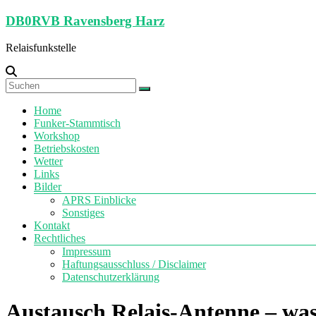
Zum
DB0RVB Ravensberg Harz
Inhalt
springen
Relaisfunkstelle
Menü
Home
Funker-Stammtisch
Workshop
Betriebskosten
Wetter
Links
Bilder
APRS Einblicke
Sonstiges
Kontakt
Rechtliches
Impressum
Haftungsausschluss / Disclaimer
Datenschutzerklärung
Austausch Relais-Antenne – was 